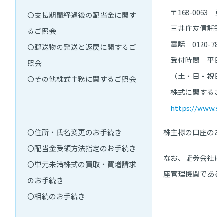
〒168-006
〇支払期間経過後の配当金に関す
三井住友信託銀
るご照会
電話 0120-7
〇郵送物の発送と返戻に関するご
受付時間 平日 9
照会
（土・日・祝日お
〇その他株式事務に関するご照会
株式に関するお手続
https://www.s
〇住所・氏名変更のお手続き
株主様の口座の
〇配当金受領方法指定のお手続き
なお、証券会社
〇単元未満株式の買取・買増請求
座管理機関であ
のお手続き
〇相続のお手続き