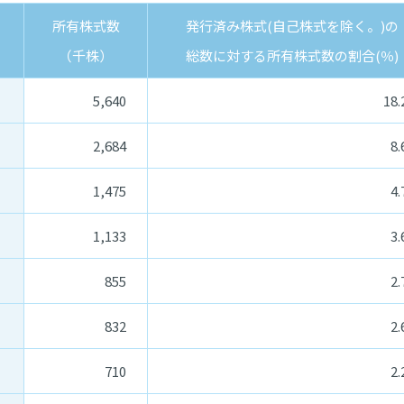
所有株式数
発行済み株式(自己株式を除く。)の
（千株）
総数に対する所有株式数の割合(％)
5,640
18.
2,684
8.
1,475
4.
1,133
3.
855
2.
832
2.
710
2.