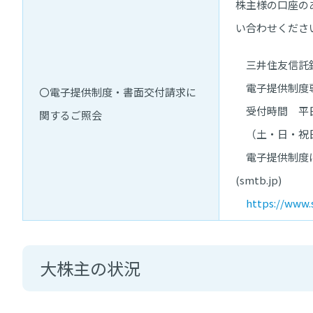
株主様の口座の
い合わせくださ
三井住友信託銀
電子提供制度専用
〇電子提供制度・書面交付請求に
受付時間 平日 9
関するご照会
（土・日・祝日お
電子提供制度に
(smtb.jp)
https://www.s
大株主の状況