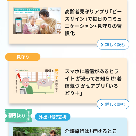
高齢者見守りアプリ「ピー
スサイン」で毎日のコミュ
ニケーション+見守りの習
慣化
詳しく読む
見守り
スマホに着信があるとラ
イト が光ってお知らせ！着
信気づ かせアプリ「いろ
どり＋」
詳しく読む
外出・旅行支援
介護旅行は「行けるとこ