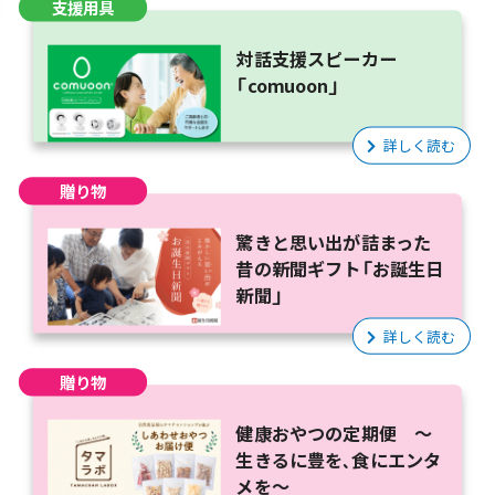
支援用具
対話支援スピーカー
「comuoon」
詳しく読む
贈り物
驚きと思い出が詰まった
昔の新聞ギフト「お誕生日
新聞」
詳しく読む
贈り物
健康おやつの定期便 ～
生きるに豊を、食にエンタ
メを～