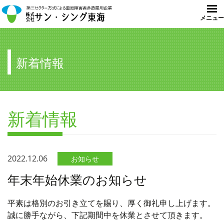
メニュー
コ
ン
テ
新着情報
ン
ツ
へ
ス
キ
新着情報
ッ
プ
2022.12.06
お知らせ
年末年始休業のお知らせ
平素は格別のお引き立てを賜り、厚く御礼申し上げます。
誠に勝手ながら、下記期間中を休業とさせて頂きます。