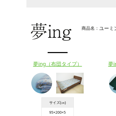
夢ing
ユーミ
商品名：
夢ing（布団タイプ）
夢
サイズ(㎝)
95×200×5