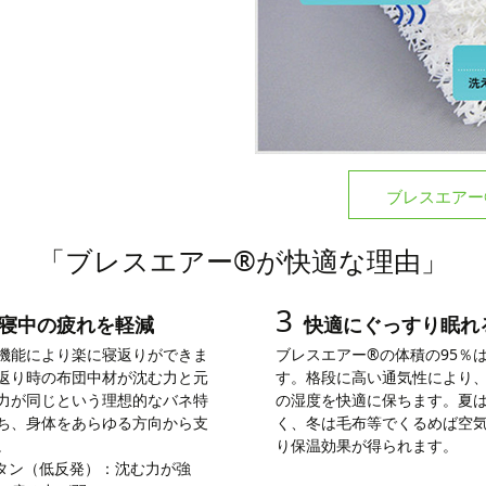
ブレスエアー
「ブレスエアー®が快適な理由」
3
寝中の疲れを軽減
快適にぐっすり眠れ
機能により楽に寝返りができま
ブレスエアー®の体積の95％
返り時の布団中材が沈む力と元
す。格段に高い通気性により
力が同じという理想的なバネ特
の湿度を快適に保ちます。夏
ち、身体をあらゆる方向から支
く、冬は毛布等でくるめば空
。
り保温効果が得られます。
タン（低反発）：沈む力が強