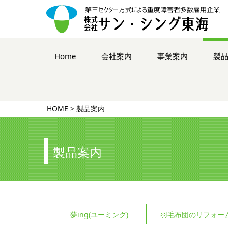
コ
ン
Home
会社案内
事業案内
製
テ
ン
ツ
へ
ス
HOME
>
製品案内
キ
ッ
プ
製品案内
夢ing(ユーミング)
羽毛布団のリフォー