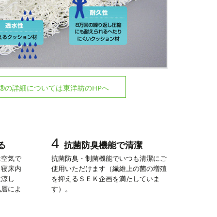
®の詳細については東洋紡のHPへ
4
る
抗菌防臭機能で清潔
は空気で
抗菌防臭・制菌機能でいつも清潔にご
、寝床内
使用いただけます（繊維上の菌の増殖
は涼し
を抑えるＳＥＫ企画を満たしていま
気層によ
す）。