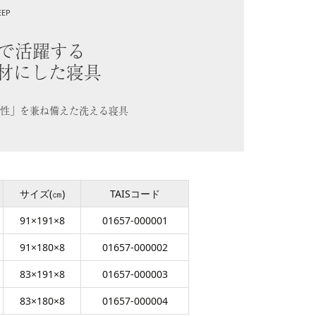
EEP
で活躍する
材にした寝具
性」を兼ね備えた洗える寝具
サイズ(㎝)
TAISコード
91×191×8
01657-000001
91×180×8
01657-000002
83×191×8
01657-000003
83×180×8
01657-000004