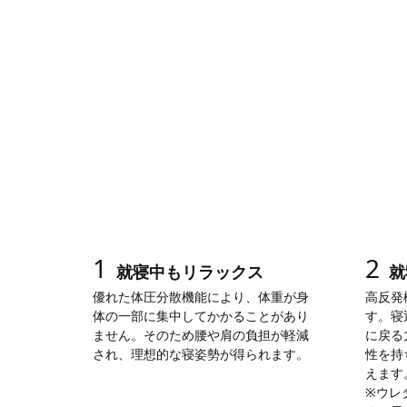
1
2
就寝中もリラックス
就
優れた体圧分散機能により、体重が身
高反発
体の一部に集中してかかることがあり
す。寝
ません。そのため腰や肩の負担が軽減
に戻る
され、理想的な寝姿勢が得られます。
性を持
えます
※ウレ