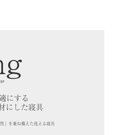
ng
EEP
適にする
材にした寝具
性」を兼ね備えた洗える寝具