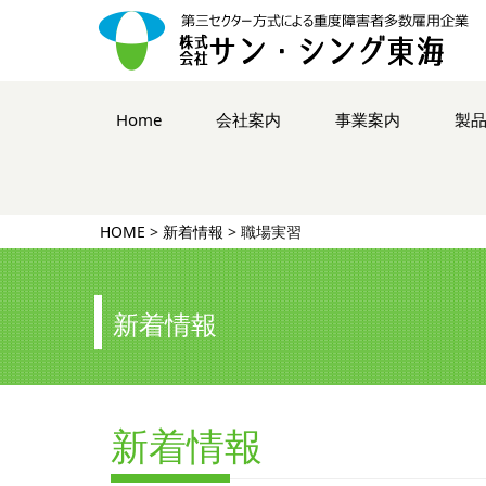
コ
ン
Home
会社案内
事業案内
製
テ
ン
ツ
へ
ス
HOME
>
新着情報
>
職場実習
キ
ッ
プ
新着情報
新着情報