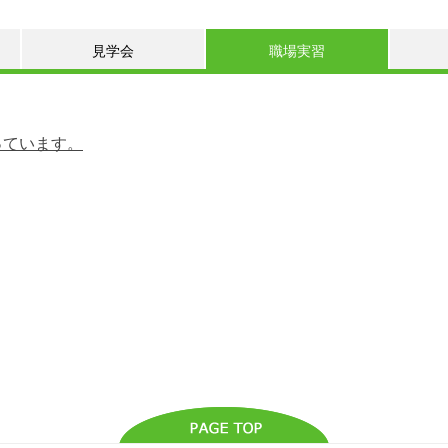
見学会
職場実習
っています。